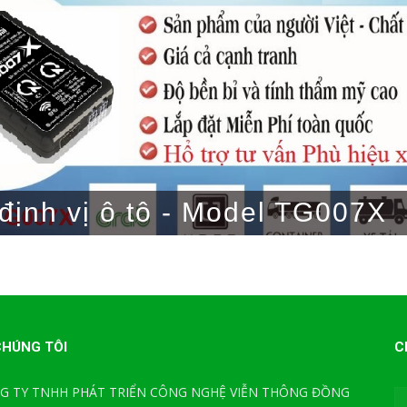
 định vị ô tô - Model TG007X
CHÚNG TÔI
C
G TY TNHH PHÁT TRIỂN CÔNG NGHỆ VIỄN THÔNG ĐỒNG