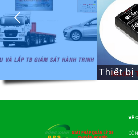
Thiết bị
VỀ 
CÔN