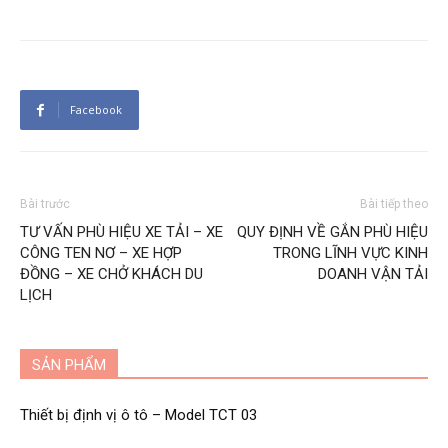
Facebook
Bài trước
Bài tiếp theo
TƯ VẤN PHÙ HIỆU XE TẢI – XE
QUY ĐỊNH VỀ GẮN PHÙ HIỆU
CÔNG TEN NƠ – XE HỢP
TRONG LĨNH VỰC KINH
ĐỒNG – XE CHỞ KHÁCH DU
DOANH VẬN TẢI
LỊCH
SẢN PHẨM
Thiết bị định vị ô tô – Model TCT 03