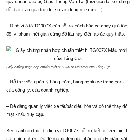
quy chuẩn của bộ Giao Thông Vận Tải (thời gian lái xe, dừng
đỗ, báo cáo quá tốc độ, số lần đóng mở cửa…)
– Định vị ô tô TG007X còn hỗ trợ cảnh báo xe chạy quá tốc
độ, vi phạm thời gian dừng đỗ lâu hay điện áp ắc quy thấp.
Giấy chứng nhận hợp chuẩn thiết bị TG007X Mẫu mới của Tổng Cục
– Hỗ trợ việc quản lý hàng trăm, hàng nghìn xe trong gara…
của công ty, của doanh nghiệp.
– Dễ dàng quản lý việc xe tắt/bật điều hòa và có thể thay đổi
mật khẩu truy cập.
Bên cạnh đó thiết bị định vị TG007X hỗ trợ kết nối với thiết bị
cảm biến nhiên liệu để mang đến giải pháp quản lý giám sát