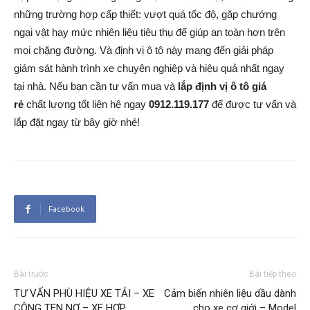
những trường hợp cấp thiết: vượt quá tốc độ, gặp chướng
ngại vật hay mức nhiên liệu tiêu thụ để giúp an toàn hơn trên
mọi chặng đường. Và định vị ô tô này mang đến giải pháp
giám sát hành trình xe chuyên nghiệp và hiệu quả nhất ngay
tại nhà. Nếu bạn cần tư vấn mua và
lắp định vị ô tô giá
rẻ
chất lượng tốt liên hệ ngay
0912.119.177
để được tư vấn và
lắp đặt ngay từ bây giờ nhé!
Facebook
Bài trước
Bài tiếp theo
TƯ VẤN PHÙ HIỆU XE TẢI – XE
Cảm biến nhiên liệu dầu dành
CÔNG TEN NƠ – XE HỢP
cho xe cơ giới – Model