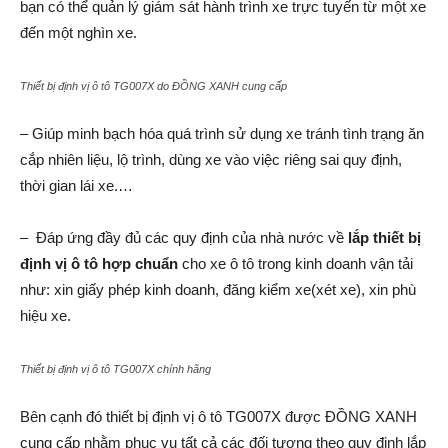
bạn có thể quản lý giám sát hành trình xe trực tuyến từ một xe
đến một nghìn xe.
Thiết bị định vị ô tô TG007X do ĐỒNG XANH cung cấp
– Giúp minh bạch hóa quá trình sử dụng xe tránh tình trạng ăn
cắp nhiên liệu, lộ trình, dùng xe vào việc riêng sai quy định,
thời gian lái xe.…
– Đáp ứng đầy đủ các quy định của nhà nước về
lắp thiết bị
định vị ô tô hợp chuẩn
cho xe ô tô trong kinh doanh vận tải
như: xin giấy phép kinh doanh, đăng kiểm xe(xét xe), xin phù
hiệu xe.
Thiết bị định vị ô tô TG007X chính hãng
Bên cạnh đó thiết bị định vị ô tô TG007X được ĐỒNG XANH
cung cấp nhằm phục vụ tất cả các đối tượng theo quy định lắp