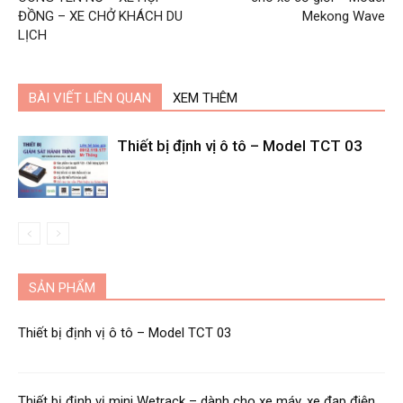
ĐỒNG – XE CHỞ KHÁCH DU
Mekong Wave
LỊCH
BÀI VIẾT LIÊN QUAN
XEM THÊM
Thiết bị định vị ô tô – Model TCT 03
SẢN PHẨM
Thiết bị định vị ô tô – Model TCT 03
Thiết bị định vị mini Wetrack – dành cho xe máy, xe đạp điện